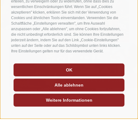
erteilen, zu verweigern oder zu widerrufen, ohne dass dies zu
wesentlichen Einschränkungen führt. Wenn Sie auf „Cookies
akzeptieren" klicken, erklären Sie sich mit der Verwendung von
Cookies und ähnlichen Tools einverstanden. Verwenden Sie die
Schaltfläche „Einstellungen verwalten", um Ihre Auswahl
anzupassen oder „Alle ablehnen", um ohne Cookies fortzufahren,
die nicht unbedingt erforderlich sind. Sie können Ihre Einstellungen
jederzeit ändern, indem Sie auf den Link „Cookie-Einstellungen"
unten auf der Seite oder auf das Schildsymbol unten links klicken.
Ihre Einstellungen gelten nur für das verwendete Gerät.
OK
URLAUB PLANEN
Alle ablehnen
Weitere Informationen
ERLEBEN
Wellness- & Relaxmomente