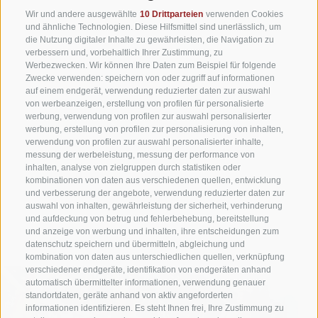
Wir und andere ausgewählte
10 Drittparteien
verwenden Cookies
und ähnliche Technologien. Diese Hilfsmittel sind unerlässlich, um
Meridiana Park
die Nutzung digitaler Inhalte zu gewährleisten, die Navigation zu
verbessern und, vorbehaltlich Ihrer Zustimmung, zu
Wo vorher das Außenschwimmbad zum Eintauchen einlud,
Werbezwecken. Wir können Ihre Daten zum Beispiel für folgende
lockt nun der Meridiana Park mit einem abenteuerlichen
Zwecke verwenden: speichern von oder zugriff auf informationen
auf einem endgerät, verwendung reduzierter daten zur auswahl
Kneippweg
aus Natursteinen und einem der besten Wasser
von werbeanzeigen, erstellung von profilen für personalisierte
Südtirols.
werbung, verwendung von profilen zur auswahl personalisierter
werbung, erstellung von profilen zur personalisierung von inhalten,
Heilkräutern schenkten Ruhe und Entspannung und wirkt
verwendung von profilen zur auswahl personalisierter inhalte,
wohltuend auf die Atemwege.
messung der werbeleistung, messung der performance von
inhalten, analyse von zielgruppen durch statistiken oder
kombinationen von daten aus verschiedenen quellen, entwicklung
und verbesserung der angebote, verwendung reduzierter daten zur
Service nur im Sommer möglich!
auswahl von inhalten, gewährleistung der sicherheit, verhinderung
und aufdeckung von betrug und fehlerbehebung, bereitstellung
und anzeige von werbung und inhalten, ihre entscheidungen zum
datenschutz speichern und übermitteln, abgleichung und
kombination von daten aus unterschiedlichen quellen, verknüpfung
verschiedener endgeräte, identifikation von endgeräten anhand
automatisch übermittelter informationen, verwendung genauer
standortdaten, geräte anhand von aktiv angeforderten
informationen identifizieren. Es steht Ihnen frei, Ihre Zustimmung zu