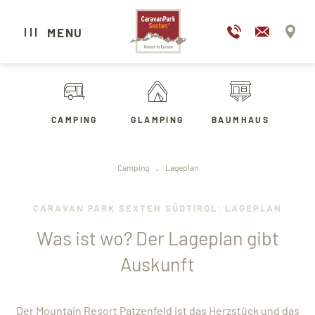
IT
EN
MENU
CARAVAN PARK SEXTEN
CAMPING
GLAMPING
BAUMHAUS
CAMPING
GLAMPING
.
Camping
Lageplan
HOTEL
WELLNESS & SPA
CARAVAN PARK SEXTEN SÜDTIROL: LAGEPLAN
RESTAURANTS
Was ist wo? Der Lageplan gibt
SEXTEN ERLEBEN
Auskunft
Der Mountain Resort Patzenfeld ist das Herzstück und das