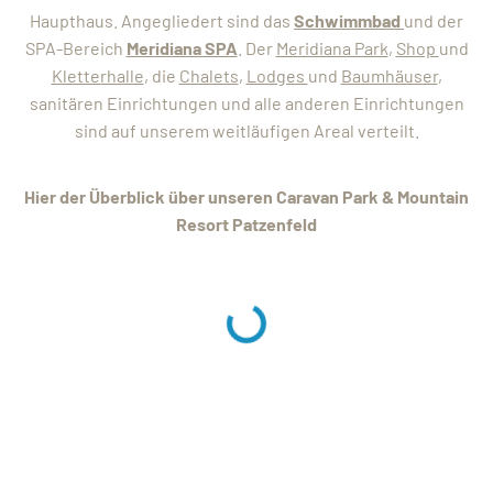
TEL +39 0474 710444
Haupthaus. Angegliedert sind das
Schwimmbad
und der
INFO@CARAVANPARKSEXTEN.IT
SPA-Bereich
Meridiana SPA
. Der
Meridiana Park
,
Shop
und
Kletterhalle
, die
Chalets
,
Lodges
und
Baumhäuser
,
sanitären Einrichtungen und alle anderen Einrichtungen
sind auf unserem weitläufigen Areal verteilt.
Hier der Überblick über unseren Caravan Park & Mountain
Resort Patzenfeld