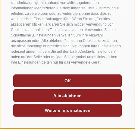
standortdaten, geräte anhand von aktiv angeforderten
informationen identifizieren. Es steht Ihnen frei, Ihre Zustimmung zu
erteilen, zu verweigern oder zu widerrufen, ohne dass dies zu
wesentlichen Einschränkungen führt. Wenn Sie auf „Cookies
akzeptieren" klicken, erklären Sie sich mit der Verwendung von
Cookies und ähnlichen Tools einverstanden. Verwenden Sie die
Schaltfläche „Einstellungen verwalten", um Ihre Auswahl
anzupassen oder „Alle ablehnen", um ohne Cookies fortzufahren,
die nicht unbedingt erforderlich sind. Sie können Ihre Einstellungen
jederzeit ändern, indem Sie auf den Link „Cookie-Einstellungen"
unten auf der Seite oder auf das Schildsymbol unten links klicken.
Ihre Einstellungen gelten nur für das verwendete Gerät.
OK
URLAUB PLANEN
Alle ablehnen
Weitere Informationen