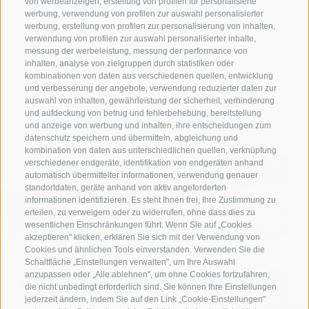
von werbeanzeigen, erstellung von profilen für personalisierte
werbung, verwendung von profilen zur auswahl personalisierter
Und die Kinder? Die plantschen im
Kinderbecken
.
werbung, erstellung von profilen zur personalisierung von inhalten,
verwendung von profilen zur auswahl personalisierter inhalte,
messung der werbeleistung, messung der performance von
WICHTIGE INFORMATIONEN
inhalten, analyse von zielgruppen durch statistiken oder
kombinationen von daten aus verschiedenen quellen, entwicklung
und verbesserung der angebote, verwendung reduzierter daten zur
auswahl von inhalten, gewährleistung der sicherheit, verhinderung
Camping-/Hotelgäste
und aufdeckung von betrug und fehlerbehebung, bereitstellung
und anzeige von werbung und inhalten, ihre entscheidungen zum
Bei Buchung unserer Appartements, Zimmer und
datenschutz speichern und übermitteln, abgleichung und
kombination von daten aus unterschiedlichen quellen, verknüpfung
Suiten, Chalet, Lodges, Yakima Skyrise Village,
verschiedener endgeräte, identifikation von endgeräten anhand
Sonnenuhr Mietbadezimmer oder Leading 600
automatisch übermittelter informationen, verwendung genauer
standortdaten, geräte anhand von aktiv angeforderten
Stellplatz ist der Eintritt in die Wasser-, Saunawelt
informationen identifizieren. Es steht Ihnen frei, Ihre Zustimmung zu
und den Fitnessbereich inklusive.
erteilen, zu verweigern oder zu widerrufen, ohne dass dies zu
wesentlichen Einschränkungen führt. Wenn Sie auf „Cookies
Die Gäste unserer
Komfort- und Premiumstellplätze
akzeptieren" klicken, erklären Sie sich mit der Verwendung von
Cookies und ähnlichen Tools einverstanden. Verwenden Sie die
können ein
Paket
dazu buchen, um den Eintritt zum
Schaltfläche „Einstellungen verwalten", um Ihre Auswahl
Pool- und Spa-Bereich zu inkludieren. (nicht gültig
anzupassen oder „Alle ablehnen", um ohne Cookies fortzufahren,
die nicht unbedingt erforderlich sind. Sie können Ihre Einstellungen
in Hochsaison)
jederzeit ändern, indem Sie auf den Link „Cookie-Einstellungen"