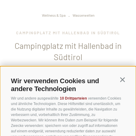
.
Wellness & Spa
Wasserwelten
CAMPINGPLATZ MIT HALLENBAD IN SÜDTIROL
Campingplatz mit Hallenbad in
Südtirol
Unsere Wasserwelt öffnet sich, um die Natur ins Haus
Wir verwenden Cookies und
Continu
aufzunehmen.
andere Technologien
Unverstellt grüßen die Dolomiten durch die opulente
Wir und andere ausgewählte
10 Drittparteien
verwenden Cookies
Fensterfront im
Hallenbad mit Außenbereich
. Naturstein
und ähnliche Technologien. Diese Hilfsmittel sind unerlässlich, um
die Nutzung digitaler Inhalte zu gewährleisten, die Navigation zu
als Beckenrand und Kieselsteine als Bodenbelag holen die
verbessern und, vorbehaltlich Ihrer Zustimmung, zu
Bergwelt direkt ins Hallenbad. Wer sich gerne im warmen
Werbezwecken. Wir können Ihre Daten zum Beispiel für folgende
Wasser treiben lässt, nutzt die
2 Whirlpools
unseres
Zwecke verwenden: speichern von oder zugriff auf informationen
auf einem endgerät, verwendung reduzierter daten zur auswahl
Campingplatzes mit Pool in Südtirol.