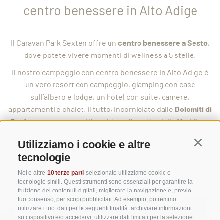
centro benessere in Alto Adige
Il Caravan Park Sexten offre un
centro benessere a Sesto
,
dove potete vivere momenti di wellness a 5 stelle.
Il nostro campeggio con centro benessere in Alto Adige è
un vero resort con campeggio, glamping con case
sull’albero e lodge, un hotel con suite, camere,
appartamenti e chalet. Il tutto, incorniciato dalle
Dolomiti di
Sesto
e con una magnifica vista sulle vette della Meridiana
di Sesto. Già la meravigliosa posizione nel silenzio e nella
Utilizziamo i cookie e altre
Continu
quiete è sinonimo di
wellness
puro, coronato dal
mondo
tecnologie
dell’acqua
, dall’
oasi delle saune
, dal
centro beauty
e dal
parco Kneipp.
Noi e altre
10 terze parti
selezionate utilizziamo cookie e
tecnologie simili. Questi strumenti sono essenziali per garantire la
fruizione dei contenuti digitali, migliorare la navigazione e, previo
tuo consenso, per scopi pubblicitari. Ad esempio, potremmo
utilizzare i tuoi dati per le seguenti finalità: archiviare informazioni
su dispositivo e/o accedervi, utilizzare dati limitati per la selezione