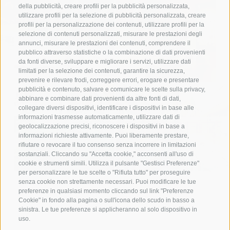
della pubblicità, creare profili per la pubblicità personalizzata,
utilizzare profili per la selezione di pubblicità personalizzata, creare
profili per la personalizzazione dei contenuti, utilizzare profili per la
selezione di contenuti personalizzati, misurare le prestazioni degli
annunci, misurare le prestazioni dei contenuti, comprendere il
pubblico attraverso statistiche o la combinazione di dati provenienti
da fonti diverse, sviluppare e migliorare i servizi, utilizzare dati
limitati per la selezione dei contenuti, garantire la sicurezza,
prevenire e rilevare frodi, correggere errori, erogare e presentare
pubblicità e contenuto, salvare e comunicare le scelte sulla privacy,
abbinare e combinare dati provenienti da altre fonti di dati,
collegare diversi dispositivi, identificare i dispositivi in base alle
informazioni trasmesse automaticamente, utilizzare dati di
geolocalizzazione precisi, riconoscere i dispositivi in base a
informazioni richieste attivamente. Puoi liberamente prestare,
rifiutare o revocare il tuo consenso senza incorrere in limitazioni
sostanziali. Cliccando su "Accetta cookie," acconsenti all'uso di
cookie e strumenti simili. Utilizza il pulsante "Gestisci Preferenze"
per personalizzare le tue scelte o "Rifiuta tutto" per proseguire
senza cookie non strettamente necessari. Puoi modificare le tue
preferenze in qualsiasi momento cliccando sul link "Preferenze
HOTEL E CAMPING CON CENTRO BENESSERE A SESTO
Cookie" in fondo alla pagina o sull'icona dello scudo in basso a
IN ALTO ADIGE
sinistra. Le tue preferenze si applicheranno al solo dispositivo in
uso.
Benessere tra le Dolomiti di Sesto