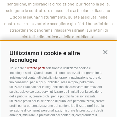
sanguigna, migliorano la circolazione, purificano la pelle,
sciolgono le contratture muscolari e articolari e rilassano.
E dopo la sauna? Naturalmente, quiete assoluta: nelle
nostre sale relax, potete accogliere gli effetti benefici dello
straordinario panorama, rilassarvi sdraiati sui lettini di
ciottoli e dimenticarvi della quotidianità.
Le nostre saune sono saune naturiste. Questo significa che
non è consentito indossare il costume da bagno nell'area
Utilizziamo i cookie e altre
Continu
saune
. Potete indossare l'accappatoio nel centro ed entrare
tecnologie
in sauna coperti da un asciugamano (non in
Noi e altre
10 terze parti
selezionate utilizziamo cookie e
microfibra). Prestate attenzione che tutto il corpo sia a
tecnologie simili. Questi strumenti sono essenziali per garantire la
contatto con l'asciugamano e non direttamente con la
fruizione dei contenuti digitali, migliorare la navigazione e, previo
tuo consenso, per scopi pubblicitari. Ad esempio, potremmo
panca della sauna per motivi di igiene.
utilizzare i tuoi dati per le seguenti finalità: archiviare informazioni
su dispositivo e/o accedervi, utilizzare dati limitati per la selezione
della pubblicità, creare profili per la pubblicità personalizzata,
utilizzare profili per la selezione di pubblicità personalizzata, creare
profili per la personalizzazione dei contenuti, utilizzare profili per la
INFORMAZIONI UTILI
selezione di contenuti personalizzati, misurare le prestazioni degli
annunci, misurare le prestazioni dei contenuti, comprendere il