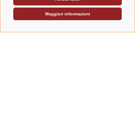
Maggiori informazioni
Trattamenti e centro beauty
Day SPA: 1 giorno 
MERIDIANA SPA
OFFERTE DAY SPA
SCOPRITE
Le nostre saune