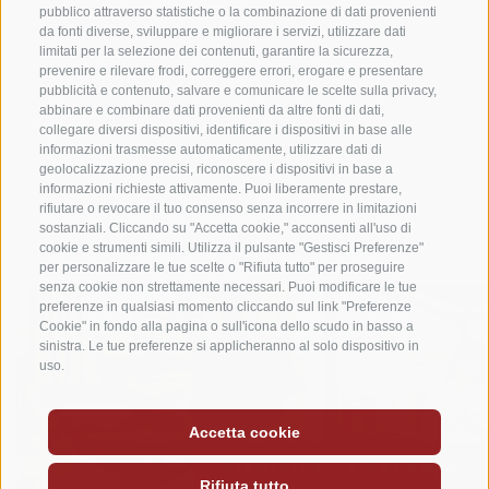
pubblico attraverso statistiche o la combinazione di dati provenienti
da fonti diverse, sviluppare e migliorare i servizi, utilizzare dati
Ospiti del campeggio/hotel
limitati per la selezione dei contenuti, garantire la sicurezza,
prevenire e rilevare frodi, correggere errori, erogare e presentare
Per chi alloggia in appartamento, camere o suite,
pubblicità e contenuto, salvare e comunicare le scelte sulla privacy,
Ingresso prioritario
abbinare e combinare dati provenienti da altre fonti di dati,
chalet, lodge, Yakima Skyrise Village, bagno privato
collegare diversi dispositivi, identificare i dispositivi in base alle
Gli ospiti dell‘hotel, casa sull‘albero, suite, lodge,
Meridiana o piazzola Leading 600 l'ingresso alle
informazioni trasmesse automaticamente, utilizzare dati di
chalet, Leading 600 e bagni Meridiana, possono
geolocalizzazione precisi, riconoscere i dispositivi in base a
piscine, alle saune e alla palestra è compreso nel
RELAX
informazioni richieste attivamente. Puoi liberamente prestare,
recarsi direttamente alla reception wellness.
prezzo.
rifiutare o revocare il tuo consenso senza incorrere in limitazioni
Per il corpo e la mente
sostanziali. Cliccando su "Accetta cookie," acconsenti all'uso di
Gli ospiti che soggiornano nelle piazzole
Comfort e
cookie e strumenti simili. Utilizza il pulsante "Gestisci Preferenze"
per personalizzare le tue scelte o "Rifiuta tutto" per proseguire
Premium
possono prenotare un
pacchetto che
senza cookie non strettamente necessari. Puoi modificare le tue
include l'ingresso alla piscina e alla spa.
(non valido
preferenze in qualsiasi momento cliccando sul link "Preferenze
Cookie" in fondo alla pagina o sull'icona dello scudo in basso a
in alta stagione)
sinistra. Le tue preferenze si applicheranno al solo dispositivo in
uso.
Accetta cookie
PIANIFICA LA VACANZA
Rifiuta tutto