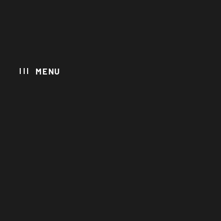
MENU
CARAVAN PARK 
CAMPING
GLAMPING
HOTEL
WELLNESS & SP
RESTAURANTS
SEXTEN ERLEBE