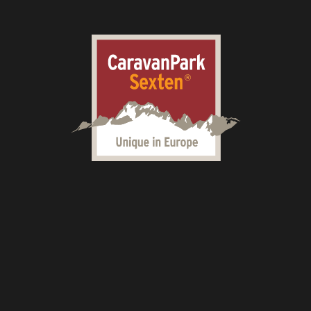
SEXTEN
URLAUB MIT FAMILIE
URLAUB MIT HUND
GUT ZU WISSEN
LAGE & ANREISE
BEWERTUNGEN & AUSZE
A
UNITED BY QUALITY
PARTNER
GUTSCHEINE
N
MEMBER CLUB