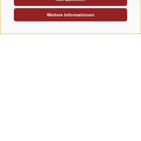
Lodges
Baumhäuser
Weitere Informationen
Großzügig. Komfortabel. Bestens
Ein Erlebnis, das unte
ausgestattet. Das bieten Ihnen
Ein Abenteuer, das 
unsere Lodges im Caravan Park
bleibt. Ein Kindheits
Sexten.
wahr wird.
LUXUSCAMPING IN SÜDTIROL
BAUMHÄUSER IN S