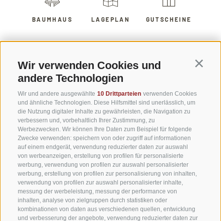
BAUMHAUS
LAGEPLAN
GUTSCHEINE
Glamping
Wir verwenden Cookies und
Continu
andere Technologien
GLAMPING IN SÜDTIROL, INMITTEN DER DOLOMITEN
Wir und andere ausgewählte
10 Drittparteien
verwenden Cookies
Luxuscamping mit komfortablen
und ähnliche Technologien. Diese Hilfsmittel sind unerlässlich, um
die Nutzung digitaler Inhalte zu gewährleisten, die Navigation zu
Extras
verbessern und, vorbehaltlich Ihrer Zustimmung, zu
Werbezwecken. Wir können Ihre Daten zum Beispiel für folgende
Zwecke verwenden: speichern von oder zugriff auf informationen
auf einem endgerät, verwendung reduzierter daten zur auswahl
Glamping in Südtirol verbindet das Naturerlebnis von
von werbeanzeigen, erstellung von profilen für personalisierte
Camping mit dem Komfort, Luxus und Glamour eines
werbung, verwendung von profilen zur auswahl personalisierter
werbung, erstellung von profilen zur personalisierung von inhalten,
Hotels. Naturerlebnisse, Abenteuer, geselliges
verwendung von profilen zur auswahl personalisierter inhalte,
Beisammensein gepaart mit
Wellness
, kulinarischem
messung der werbeleistung, messung der performance von
inhalten, analyse von zielgruppen durch statistiken oder
Genuss
und herrlichem Schlaf in bequemen Betten. Bei uns
kombinationen von daten aus verschiedenen quellen, entwicklung
im
Caravan Park Sexten
ist dieses Erlebnis ein
und verbesserung der angebote, verwendung reduzierter daten zur