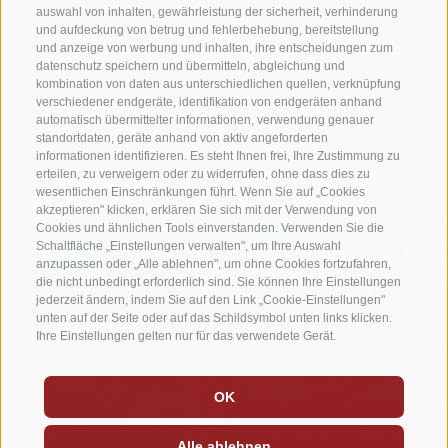
Besonderes: und zwar
Glamping in den Dolomiten
, inmitten
auswahl von inhalten, gewährleistung der sicherheit, verhinderung
und aufdeckung von betrug und fehlerbehebung, bereitstellung
der Natur mit herrlichem Blick auf Gipfel der Sextner
und anzeige von werbung und inhalten, ihre entscheidungen zum
Sonnenuhr.
datenschutz speichern und übermitteln, abgleichung und
kombination von daten aus unterschiedlichen quellen, verknüpfung
verschiedener endgeräte, identifikation von endgeräten anhand
automatisch übermittelter informationen, verwendung genauer
ERLEBEN
standortdaten, geräte anhand von aktiv angeforderten
informationen identifizieren. Es steht Ihnen frei, Ihre Zustimmung zu
Abenteuer pur
erteilen, zu verweigern oder zu widerrufen, ohne dass dies zu
wesentlichen Einschränkungen führt. Wenn Sie auf „Cookies
akzeptieren" klicken, erklären Sie sich mit der Verwendung von
Cookies und ähnlichen Tools einverstanden. Verwenden Sie die
Schaltfläche „Einstellungen verwalten", um Ihre Auswahl
anzupassen oder „Alle ablehnen", um ohne Cookies fortzufahren,
die nicht unbedingt erforderlich sind. Sie können Ihre Einstellungen
jederzeit ändern, indem Sie auf den Link „Cookie-Einstellungen"
unten auf der Seite oder auf das Schildsymbol unten links klicken.
Ihre Einstellungen gelten nur für das verwendete Gerät.
OK
URLAUB PLANEN
Alle ablehnen