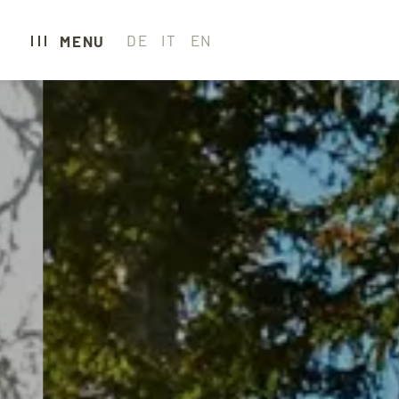
DE
IT
EN
MENU
CARAVAN PARK 
CAMPING
GLAMPING
HOTEL
WELLNESS & SP
RESTAURANTS
SEXTEN ERLEBE