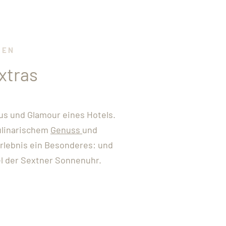
TEN
xtras
us und Glamour eines Hotels.
ulinarischem
Genuss
und
Erlebnis ein Besonderes: und
fel der Sextner Sonnenuhr.