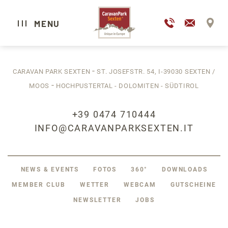
IT
EN
MENU
-
CARAVAN PARK SEXTEN
ST. JOSEFSTR. 54,
I-39030
SEXTEN /
CARAVAN PARK SEXTEN
-
MOOS
HOCHPUSTERTAL - DOLOMITEN - SÜDTIROL
CAMPING
GLAMPING
+39 0474 710444
HOTEL
INFO@CARAVANPARKSEXTEN.IT
WELLNESS & SPA
RESTAURANTS
NEWS & EVENTS
FOTOS
360°
DOWNLOADS
SEXTEN ERLEBEN
MEMBER CLUB
WETTER
WEBCAM
GUTSCHEINE
NEWSLETTER
JOBS