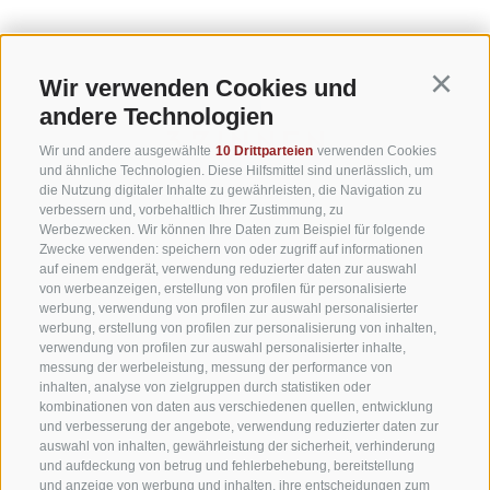
TEL +39 0474 710444
INFO@CARAVANPARKSEXTEN.IT
Wir verwenden Cookies und
Continu
andere Technologien
Wir und andere ausgewählte
10 Drittparteien
verwenden Cookies
und ähnliche Technologien. Diese Hilfsmittel sind unerlässlich, um
die Nutzung digitaler Inhalte zu gewährleisten, die Navigation zu
verbessern und, vorbehaltlich Ihrer Zustimmung, zu
Werbezwecken. Wir können Ihre Daten zum Beispiel für folgende
Zwecke verwenden: speichern von oder zugriff auf informationen
Teil der alpinen Welt
3 Zinnen Dolomiten
auf einem endgerät, verwendung reduzierter daten zur auswahl
von werbeanzeigen, erstellung von profilen für personalisierte
werbung, verwendung von profilen zur auswahl personalisierter
Rund um das markanteste Monument des UNESCO Welterbes
werbung, erstellung von profilen zur personalisierung von inhalten,
Dolomiten liegt eine einzigartige alpine Welt. Ihre
Überschaubarkeit und Erlebnisdichte, die Nähe zu Dörfern und
verwendung von profilen zur auswahl personalisierter inhalte,
imposanten Naturkulissen und die ortsverwurzelten Menschen
messung der werbeleistung, messung der performance von
mit ihrer eindrucksvollen alpinen Geschichte machen aus dieser
inhalten, analyse von zielgruppen durch statistiken oder
Region ein Alpinerlebnis für Menschen, deren Herz für die Berge
kombinationen von daten aus verschiedenen quellen, entwicklung
schlägt.
und verbesserung der angebote, verwendung reduzierter daten zur
auswahl von inhalten, gewährleistung der sicherheit, verhinderung
und aufdeckung von betrug und fehlerbehebung, bereitstellung
und anzeige von werbung und inhalten, ihre entscheidungen zum