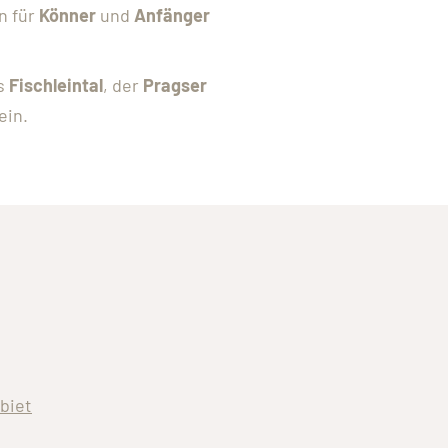
n für
Könner
und
Anfänger
as
Fischleintal
, der
Pragser
ein.
biet