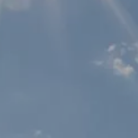
TEL +39 0474 710444
INFO@CARAVANPARKSEXTEN.IT