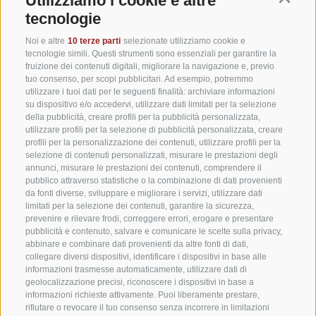
Utilizziamo i cookie e altre
servito nel ristorante.
tecnologie
Noi e altre
10 terze parti
selezionate utilizziamo cookie e
tecnologie simili. Questi strumenti sono essenziali per garantire la
fruizione dei contenuti digitali, migliorare la navigazione e, previo
tuo consenso, per scopi pubblicitari. Ad esempio, potremmo
INFO
utilizzare i tuoi dati per le seguenti finalità: archiviare informazioni
su dispositivo e/o accedervi, utilizzare dati limitati per la selezione
della pubblicità, creare profili per la pubblicità personalizzata,
€ 250 a persona
utilizzare profili per la selezione di pubblicità personalizzata, creare
profili per la personalizzazione dei contenuti, utilizzare profili per la
INFO E PRENOTAZIONI
selezione di contenuti personalizzati, misurare le prestazioni degli
annunci, misurare le prestazioni dei contenuti, comprendere il
restaurant@patzenfeld.com
pubblico attraverso statistiche o la combinazione di dati provenienti
da fonti diverse, sviluppare e migliorare i servizi, utilizzare dati
limitati per la selezione dei contenuti, garantire la sicurezza,
prevenire e rilevare frodi, correggere errori, erogare e presentare
pubblicità e contenuto, salvare e comunicare le scelte sulla privacy,
abbinare e combinare dati provenienti da altre fonti di dati,
PRENOTAZIONE TAVOLO
collegare diversi dispositivi, identificare i dispositivi in base alle
informazioni trasmesse automaticamente, utilizzare dati di
BUONI
geolocalizzazione precisi, riconoscere i dispositivi in base a
SHOP GAMS PLATZL
informazioni richieste attivamente. Puoi liberamente prestare,
rifiutare o revocare il tuo consenso senza incorrere in limitazioni