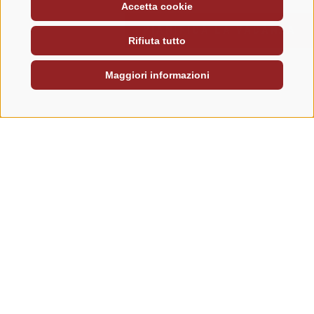
Accetta cookie
PIANIFICA LA VACANZA
Rifiuta tutto
Maggiori informazioni
PANORAMICA STORIES
„COLUI CHE NON È ABBASTANZA
CORAGGIOSO DA CORRERE RISCHI NON
COMPIRÀ NULLA NELLA VITA.“
Muhammad Ali
STORIES
Caravan Park Sexten