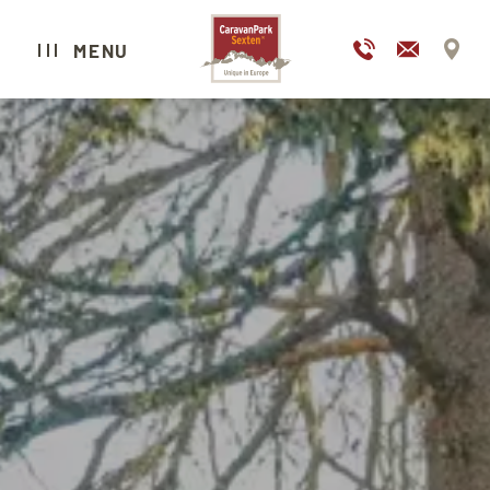
DE
EN
MENU
CARAVAN PARK SEXTEN
CAMPING
GLAMPING
HOTEL
WELLNESS & SPA
RISTORANTI
SCOPRIRE SESTO